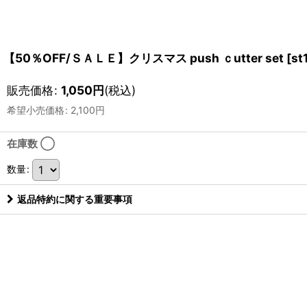
【50％OFF/ＳＡＬＥ】クリスマス push ｃutter set
[
st
販売価格
:
1,050
円
(税込)
希望小売価格
:
2,100
円
在庫数 ◯
数量
:
返品特約に関する重要事項