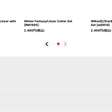
zer with
Winter Fantasy/Linzer Cutter Set
Wilton社/Star&
[
RM1895
]
Set
[
wl0918
]
2,480
円
(税込)
2,400
円
(税込)