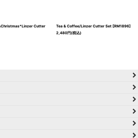
Christmas*Linzer Cutter
Tea & Coffee/Linzer Cutter Set
[
RM1896
]
2,480
円
(税込)