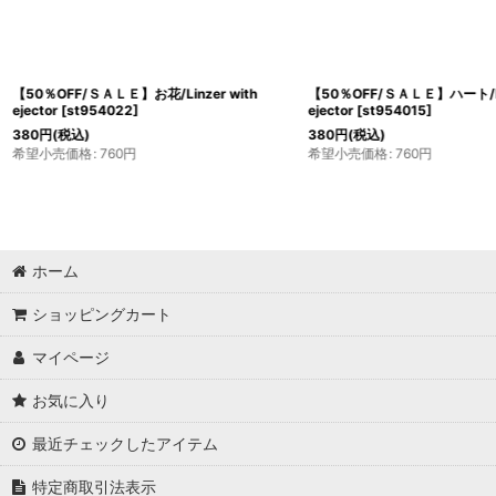
【50％OFF/ＳＡＬＥ】お花/Linzer with
【50％OFF/ＳＡＬＥ】ハート/Lin
ejector
[
st954022
]
ejector
[
st954015
]
380
円
(税込)
380
円
(税込)
希望小売価格
:
760
円
希望小売価格
:
760
円
ホーム
ショッピングカート
マイページ
お気に入り
最近チェックしたアイテム
特定商取引法表示