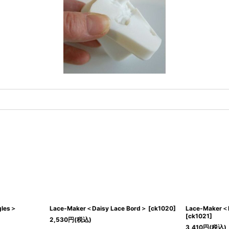
gles＞
Lace-Maker＜Daisy Lace Bord＞
[
ck1020
]
Lace-Maker＜F
[
ck1021
]
2,530
円
(税込)
3,410
円
(税込)