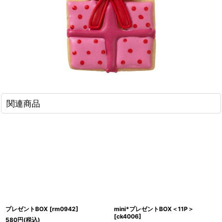
関連商品
プレゼントBOX
[
rm0942
]
mini*プレゼントBOX＜11P＞
[
ck4006
]
580
円
(税込)