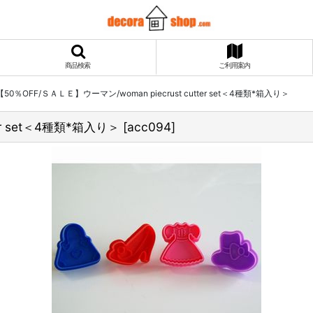
商品検索
ご利用案内
【50％OFF/ＳＡＬＥ】ウーマン/woman piecrust cutter set＜4種類*箱入り＞
er set＜4種類*箱入り＞
[
acc094
]