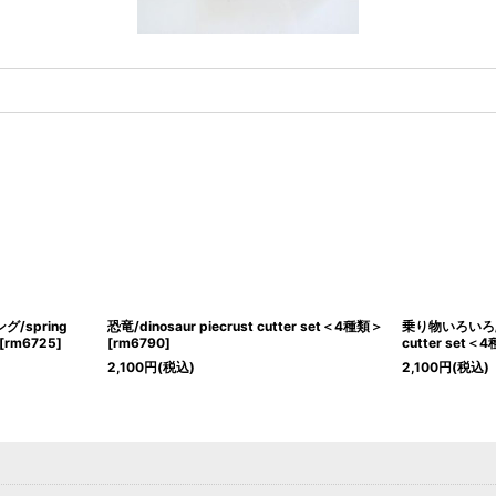
/spring
恐竜/dinosaur piecrust cutter set＜4種類＞
乗り物いろいろ/tra
[
rm6725
]
[
rm6790
]
cutter set＜
2,100
円
(税込)
2,100
円
(税込)