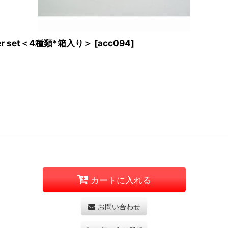
ter set＜4種類*箱入り＞
[
acc094
]
カートに入れる
お問い合わせ