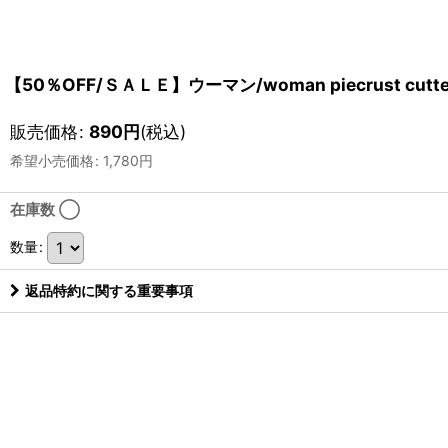
【50％OFF/ＳＡＬＥ】ウーマン/woman piecrust cut
販売価格
:
890
円
(税込)
希望小売価格
:
1,780
円
在庫数 ◯
数量
:
返品特約に関する重要事項