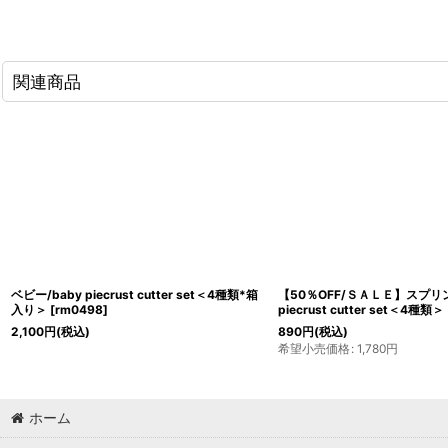
関連商品
ベビー/baby piecrust cutter set＜4種類*箱
【50％OFF/ＳＡＬＥ】スプリング
入り＞
[
rm0498
]
piecrust cutter set＜4種類＞
2,100
円
(税込)
890
円
(税込)
希望小売価格
:
1,780
円
ホーム