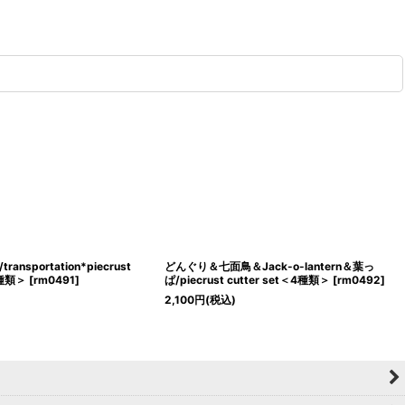
nsportation*piecrust
どんぐり＆七面鳥＆Jack-o-lantern＆葉っ
4種類＞
[
rm0491
]
ぱ/piecrust cutter set＜4種類＞
[
rm0492
]
2,100
円
(税込)