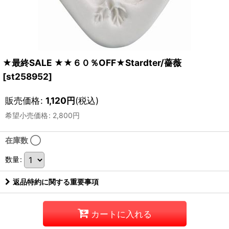
★最終SALE ★★６０％OFF★Stardter/薔薇
[
st258952
]
販売価格
:
1,120
円
(税込)
希望小売価格
:
2,800
円
在庫数 ◯
数量
:
返品特約に関する重要事項
カートに入れる