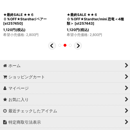
★最終SALE ★★６
★最終SALE ★★６
０％OFF★Stardter/ベアー
０％OFF★Stardter/mini 恐竜＜4種
[
st257450
]
類＞
[
st257443
]
1,120
円
(税込)
1,120
円
(税込)
希望小売価格
:
2,800
円
希望小売価格
:
2,800
円
ホーム
ショッピングカート
マイページ
お気に入り
最近チェックしたアイテム
特定商取引法表示