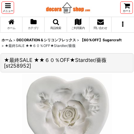
メニュー
カート
ホーム
カテゴリ
商品検索
ご利用案内
問い合わせ
ホーム
>
DECORATION＆シリコンフレックス
>
【60％OFF】Sugercraft
>
★最終SALE ★★６０％OFF★Stardter/薔薇
★最終SALE ★★６０％OFF★Stardter/薔薇
[
st258952
]