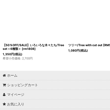
【50％OFF/SALE】いろいろな木々たち/Tree
ツリー/Tree with cut out
[
RM
set＜6種類＞
[
rm1808
]
1,080
円
(税込)
1,350
円
(税込)
希望小売価格
:
2,700
円
ホーム
ショッピングカート
マイページ
お気に入り