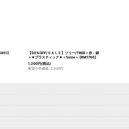
5851
]
【50％OFF/ＳＡＬＥ】ツリー/TREE＜赤・緑
＞★プラスティック★＜5size＞
[
RM1765
]
1,200
円
(税込)
希望小売価格
:
2,400
円