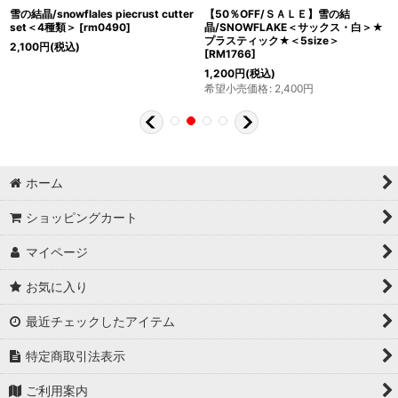
雪の結晶/snowflales piecrust cutter
【50％OFF/ＳＡＬＥ】雪の結
set＜4種類＞
[
rm0490
]
晶/SNOWFLAKE＜サックス・白＞★
プラスティック★＜5size＞
2,100
円
(税込)
[
RM1766
]
1,200
円
(税込)
希望小売価格
:
2,400
円
ホーム
ショッピングカート
マイページ
お気に入り
最近チェックしたアイテム
特定商取引法表示
ご利用案内